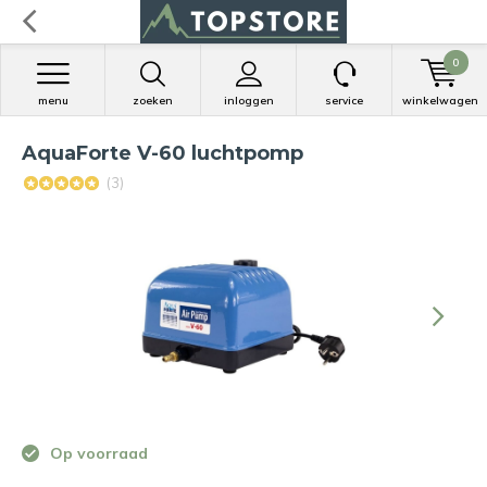
0
menu
zoeken
inloggen
service
winkelwagen
AquaForte V-60 luchtpomp
(3)
Op voorraad