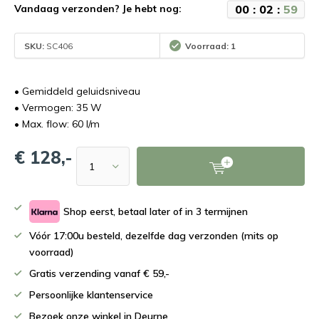
0
0
:
0
2
:
5
9
Vandaag verzonden? Je hebt nog:
SKU:
SC406
Voorraad: 1
• Gemiddeld geluidsniveau
• Vermogen: 35 W
• Max. flow: 60 l/m
€ 128,-
Shop eerst, betaal later of in 3 termijnen
Vóór 17:00u besteld, dezelfde dag verzonden (mits op
voorraad)
Gratis verzending vanaf € 59,-
Persoonlijke klantenservice
Bezoek onze winkel in Deurne