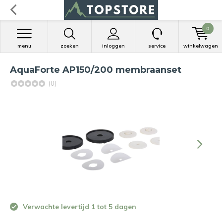
0
menu
zoeken
inloggen
service
winkelwagen
AquaForte AP150/200 membraanset
(0)
Verwachte levertijd 1 tot 5 dagen