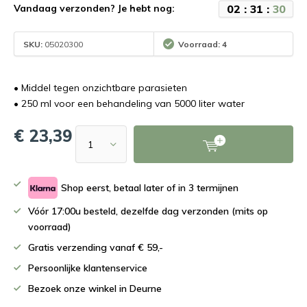
0
2
:
3
1
:
2
9
Vandaag verzonden? Je hebt nog:
SKU:
05020300
Voorraad: 4
• Middel tegen onzichtbare parasieten
• 250 ml voor een behandeling van 5000 liter water
€ 23,39
Shop eerst, betaal later of in 3 termijnen
Vóór 17:00u besteld, dezelfde dag verzonden (mits op
voorraad)
Gratis verzending vanaf € 59,-
Persoonlijke klantenservice
Bezoek onze winkel in Deurne