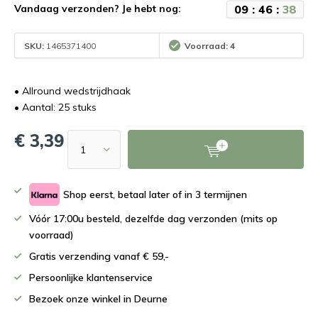
0
9
:
4
6
:
3
7
Vandaag verzonden? Je hebt nog:
SKU:
1465371400
Voorraad: 4
• Allround wedstrijdhaak
• Aantal: 25 stuks
€ 3,39
Shop eerst, betaal later of in 3 termijnen
Vóór 17:00u besteld, dezelfde dag verzonden (mits op
voorraad)
Gratis verzending vanaf € 59,-
Persoonlijke klantenservice
Bezoek onze winkel in Deurne