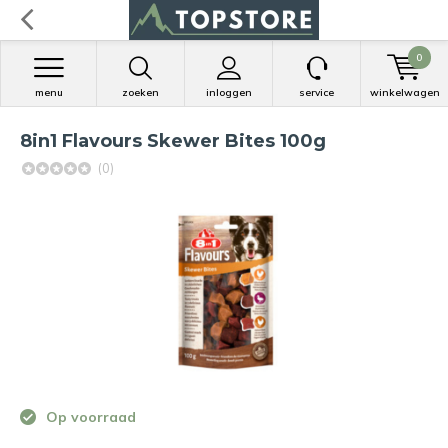
0
menu
zoeken
inloggen
service
winkelwagen
8in1 Flavours Skewer Bites 100g
(0)
Op voorraad